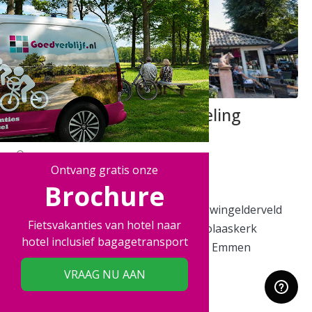
Hotel & Restaurant Wesseling
Dwingeloo, Drenthe, Nederland
Ontvang gratis onze
Brochure
Authentiek 4-sterrenhotel
Wandel door het Nationaal Park Dwingelderveld
Fietsvakanties van hotel naar
Uitzicht op de toren van de St. Nicolaaskerk
hotel inclusief bagagetransport
Breng een bezoek aan dierenpark Emmen
VRAAG NU AAN
Zeer goed
8,4
68 beoordelingen