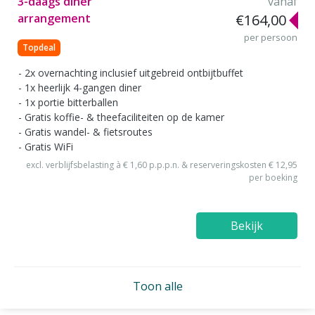
3-daags diner
vanaf
arrangement
€164,00
per persoon
Topdeal
2x overnachting inclusief uitgebreid ontbijtbuffet
1x heerlijk 4-gangen diner
1x portie bitterballen
Gratis koffie- & theefaciliteiten op de kamer
Gratis wandel- & fietsroutes
Gratis WiFi
excl. verblijfsbelasting à € 1,60 p.p.p.n. & reserveringskosten € 12,95
per boeking
Bekijk
Toon alle