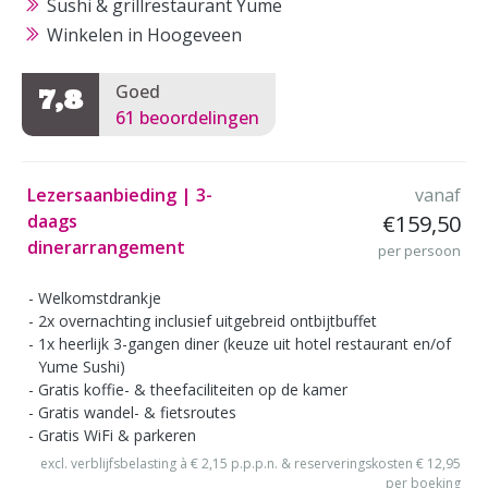
Sushi & grillrestaurant Yume
Winkelen in Hoogeveen
Goed
7,8
61 beoordelingen
Lezersaanbieding | 3-
vanaf
daags
€159,50
dinerarrangement
per persoon
Welkomstdrankje
2x overnachting inclusief uitgebreid ontbijtbuffet
1x heerlijk 3-gangen diner (keuze uit hotel restaurant en/of
Yume Sushi)
Gratis koffie- & theefaciliteiten op de kamer
Gratis wandel- & fietsroutes
Gratis WiFi & parkeren
excl. verblijfsbelasting à € 2,15 p.p.p.n. & reserveringskosten € 12,95
per boeking