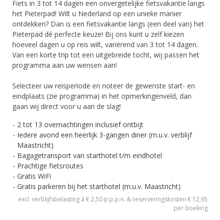
Fiets in 3 tot 14 dagen een onvergetelijke fietsvakantie langs
het Pieterpad! Wilt u Nederland op een unieke manier
ontdekken? Dan is een fietsvakantie langs (een deel van) het
Pieterpad dé perfecte keuze! Bij ons kunt u zelf kiezen
hoeveel dagen u op reis wilt, variërend van 3 tot 14 dagen.
Van een korte trip tot een uitgebreide tocht, wij passen het
programma aan uw wensen aan!
Selecteer uw reisperiode en noteer de gewenste start- en
eindplaats (zie programma) in het opmerkingenveld, dan
gaan wij direct voor u aan de slag!
2 tot 13 overnachtingen inclusief ontbijt
Iedere avond een heerlijk 3-gangen diner (m.u.v. verblijf
Maastricht)
Bagagetransport van starthotel t/m eindhotel
Prachtige fietsroutes
Gratis WiFi
Gratis parkeren bij het starthotel (m.u.v. Maastricht)
excl. verblijfsbelasting à € 2,50 p.p.p.n. & reserveringskosten € 12,95
per boeking