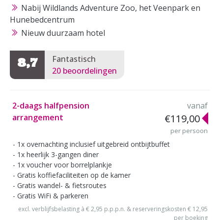
Nabij Wildlands Adventure Zoo, het Veenpark en
Hunebedcentrum
Nieuw duurzaam hotel
Fantastisch
8,7
20 beoordelingen
2-daags halfpension
vanaf
arrangement
€119,00
per persoon
1x overnachting inclusief uitgebreid ontbijtbuffet
1x heerlijk 3-gangen diner
1x voucher voor borrelplankje
Gratis koffiefaciliteiten op de kamer
Gratis wandel- & fietsroutes
Gratis WiFi & parkeren
excl. verblijfsbelasting à € 2,95 p.p.p.n. & reserveringskosten € 12,95
per boeking