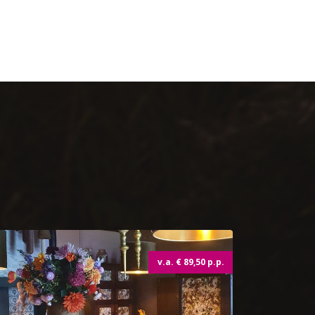
Topdeal
v.a. € 89,50 p.p.