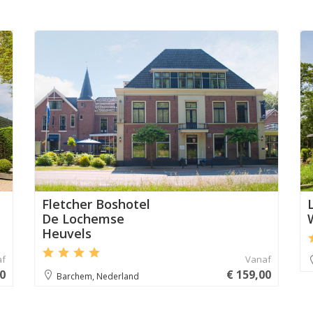
n
Aanbevolen
Fletcher Boshotel
De Lochemse
Heuvels
af
Vanaf
00
€ 159,00
Barchem, Nederland