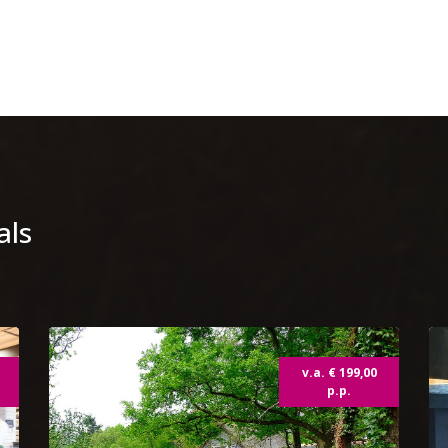
als
Topdeal
v.a. € 199,00
p.p.