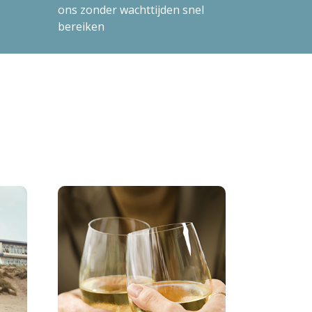
ons zonder wachttijden snel
bereiken