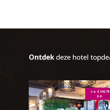
Ontdek
deze hotel topde
v.a. € 242,78
p.p.