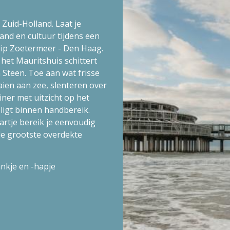
 Zuid-Holland. Laat je
and en cultuur tijdens een
ulip Zoetermeer - Den Haag.
het Mauritshuis schittert
Steen. Toe aan wat frisse
aien aan zee, slenteren over
iner met uitzicht op het
 ligt binnen handbereik.
rtje bereik je eenvoudig
de grootste overdekte
nkje en -hapje