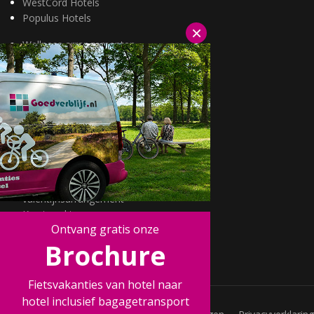
WestCord Hotels
Populus Hotels
×
Wellness arrangementen
3=2 aanbiedingen
Fietsarrangementen
Kerstarrangementen
Halfpension arrangementen
Oud & nieuw arrangementen
Fietsen van hotel naar hotel
Wandelen van hotel naar hotel
Wildarrangementen
Actuele topdeals
valentijnsarrangement
Kerstmarkten
Ontvang gratis onze
Fietsvakanties
Brochure
Wandelvakanties
Fietsvakanties van hotel naar
hotel inclusief bagagetransport