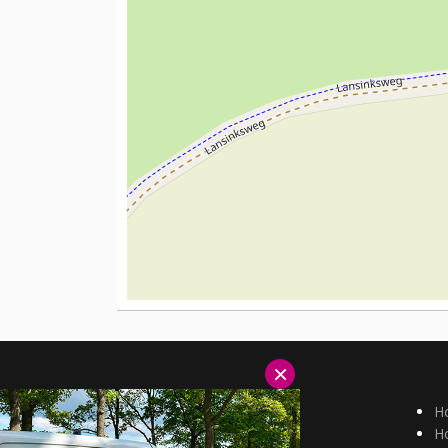
×
Hotels Duitsland
H
Hotels België
Ho