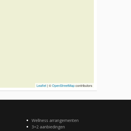
Leaflet
| ©
OpenStreetMap
contributors
Wellness arrangementen
3=2 aanbiedingen