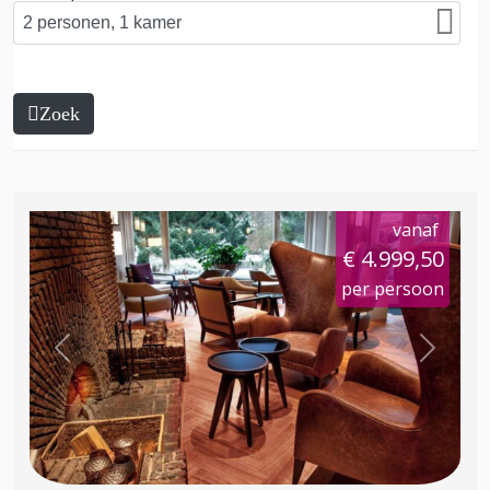
Zoek
vanaf
€ 4.999,50
per persoon
Previous
Next