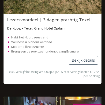
Lezersvoordeel | 3 dagen prachtig Texel!
De Koog - Texel, Grand Hotel Opduin
Nabij het Noordzeestrand
Wellness & binnenzwembad
Moderne fitnessruimte
Breng een bezoek zeehondenopvang Ecomare
Bekijk details
excl. verblijfsbelasting à € 4,00 p.p.p.n. & reserveringskosten € 12,95
per boeking
Topdeal