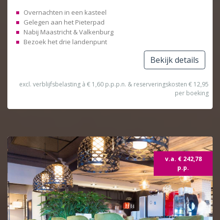
Overnachten in een kasteel
Gelegen aan het Pieterpad
Nabij Maastricht & Valkenburg
Bezoek het drie landenpunt
Bekijk details
excl. verblijfsbelasting à € 1,60 p.p.p.n. & reserveringskosten € 12,95
per boeking
v.a. € 242,78
p.p.