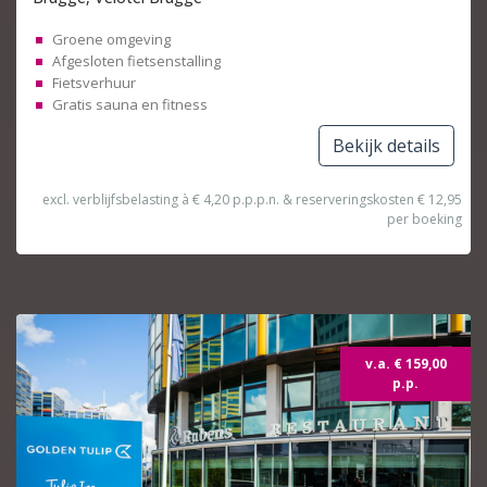
Groene omgeving
Afgesloten fietsenstalling
Fietsverhuur
Gratis sauna en fitness
Bekijk details
excl. verblijfsbelasting à € 4,20 p.p.p.n. & reserveringskosten € 12,95
per boeking
Topdeal
v.a. € 159,00
p.p.