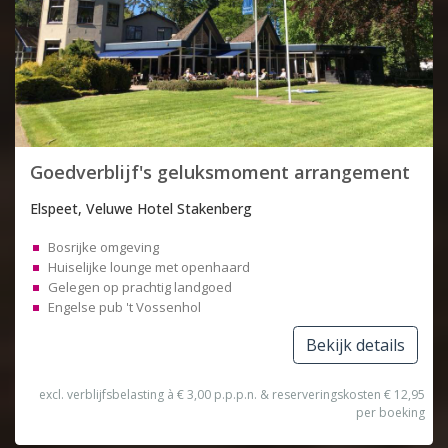
Goedverblijf's geluksmoment arrangement
Elspeet, Veluwe Hotel Stakenberg
Bosrijke omgeving
Huiselijke lounge met openhaard
Gelegen op prachtig landgoed
Engelse pub 't Vossenhol
Bekijk details
excl. verblijfsbelasting à € 3,00 p.p.p.n. & reserveringskosten € 12,95
per boeking