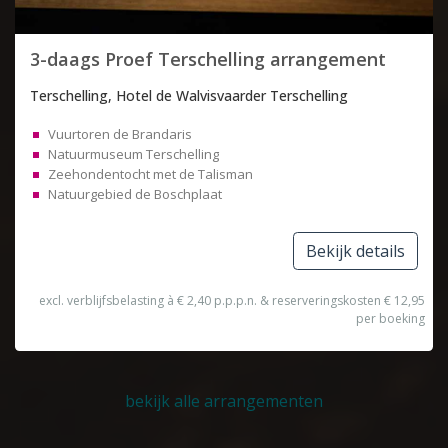
3-daags Proef Terschelling arrangement
Terschelling, Hotel de Walvisvaarder Terschelling
Vuurtoren de Brandaris
Natuurmuseum Terschelling
Zeehondentocht met de Talisman
Natuurgebied de Boschplaat
Bekijk details
excl. verblijfsbelasting à € 2,40 p.p.p.n. & reserveringskosten € 12,95
per boeking
bekijk alle arrangementen