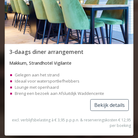
3-daags diner arrangement
Makkum, Strandhotel Vigilante
Gelegen aan het strand
Ideaal voor watersportliefhebbers
Lounge met openhaard
Breng een bezoek aan Afsluitdijk Waddencente
Bekijk details
excl. verblijfsbelasting à € 3,95 p.p.p.n. & reserveringskosten € 12,95
per boeking