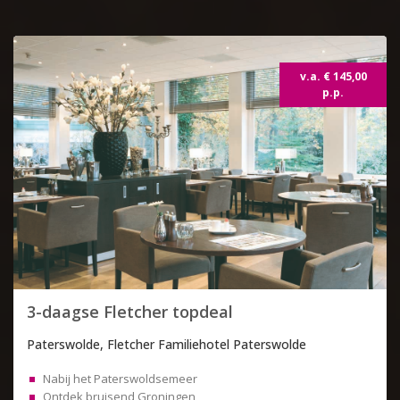
v.a. € 145,00
p.p.
3-daagse Fletcher topdeal
Paterswolde, Fletcher Familiehotel Paterswolde
Nabij het Paterswoldsemeer
Ontdek bruisend Groningen