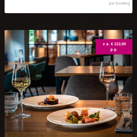
per boeking
v.a. € 222,00
p.p.