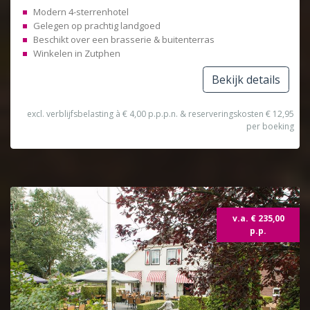
Modern 4-sterrenhotel
Gelegen op prachtig landgoed
Beschikt over een brasserie & buitenterras
Winkelen in Zutphen
Bekijk details
excl. verblijfsbelasting à € 4,00 p.p.p.n. & reserveringskosten € 12,95
per boeking
v.a. € 235,00
p.p.