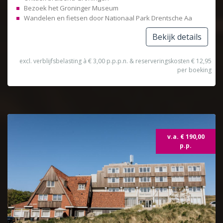
Bezoek het Groninger Museum
Wandelen en fietsen door Nationaal Park Drentsche Aa
Bekijk details
excl. verblijfsbelasting à € 3,00 p.p.p.n. & reserveringskosten € 12,95
per boeking
v.a. € 190,00
p.p.