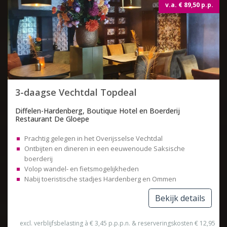
v.a. € 89,50 p.p.
3-daagse Vechtdal Topdeal
Diffelen-Hardenberg, Boutique Hotel en Boerderij
Restaurant De Gloepe
Prachtig gelegen in het Overijsselse Vechtdal
Ontbijten en dineren in een eeuwenoude Saksische
boerderij
Volop wandel- en fietsmogelijkheden
Nabij toeristische stadjes Hardenberg en Ommen
Bekijk details
excl. verblijfsbelasting à € 3,45 p.p.p.n. & reserveringskosten € 12,95