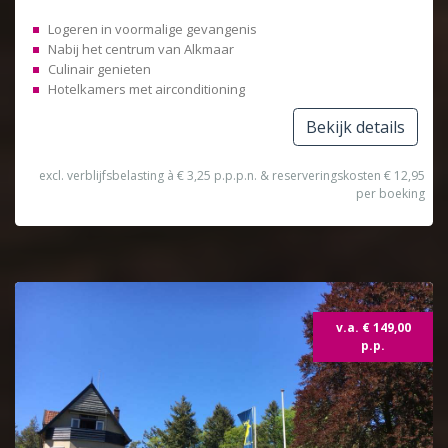
Logeren in voormalige gevangenis
Nabij het centrum van Alkmaar
Culinair genieten
Hotelkamers met airconditioning
Bekijk details
excl. verblijfsbelasting à € 3,25 p.p.p.n. & reserveringskosten € 12,95
per boeking
Topdeal
v.a. € 149,00
p.p.