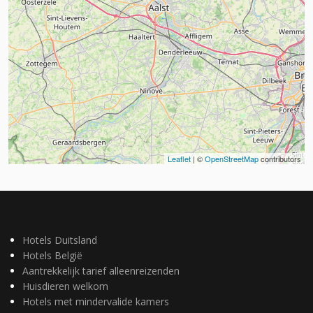
Leaflet
| ©
OpenStreetMap
contributors
Hotels Duitsland
Hotels België
Aantrekkelijk tarief alleenreizenden
Huisdieren welkom
Hotels met mindervalide kamers