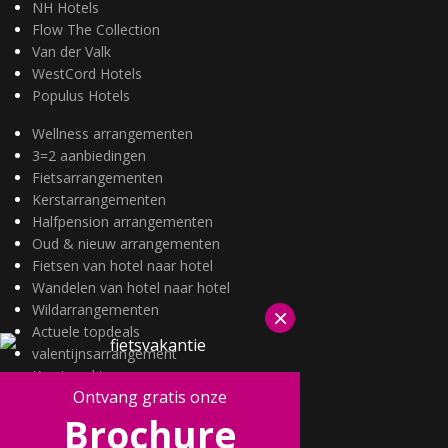
NH Hotels
Flow The Collection
Van der Valk
WestCord Hotels
Populus Hotels
Wellness arrangementen
3=2 aanbiedingen
Fietsarrangementen
Kerstarrangementen
Halfpension arrangementen
Oud & nieuw arrangementen
Fietsen van hotel naar hotel
Wandelen van hotel naar hotel
Wildarrangementen
×
Actuele topdeals
valentijnsarrangement
Kerstmarkten
Ontvang gratis onze
Fietsvakanties
Brochure
Wandelvakanties