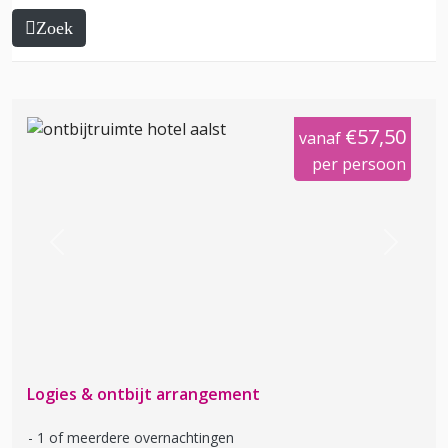
Zoek
€57,50
vanaf
per persoon
Previous
Next
Logies & ontbijt arrangement
1 of meerdere overnachtingen