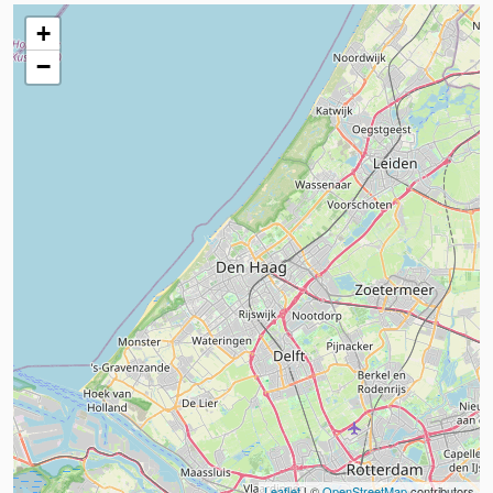
+
−
Leaflet
| ©
OpenStreetMap
contributors