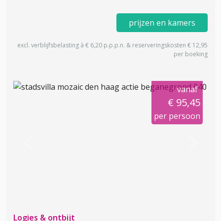
prijzen en kamers
excl. verblijfsbelasting à € 6,20 p.p.p.n. & reserveringskosten € 12,95
per boeking
vanaf
€ 95,45
per persoon
Previous
Next
Logies & ontbijt