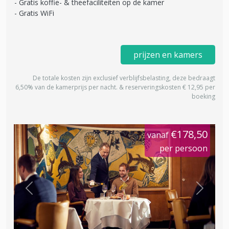
Gratis koffie- & theefaciliteiten op de kamer
Gratis WiFi
prijzen en kamers
De totale kosten zijn exclusief verblijfsbelasting, deze bedraagt
6,50% van de kamerprijs per nacht. & reserveringskosten € 12,95 per
boeking
€178,50
vanaf
per persoon
Previous
Next