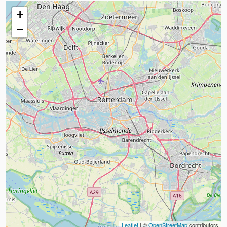
+
−
Leaflet
| ©
OpenStreetMap
contributors