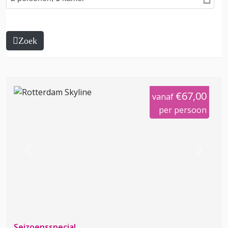
Zoek
€67,00
vanaf
per persoon
Previous
Next
Seizoensspecial