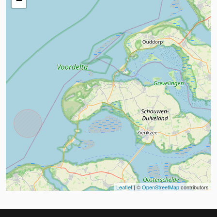
−
Leaflet
| ©
OpenStreetMap
contributors