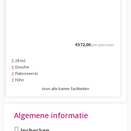
Previous
Next
€572,00
per persoon
28 m2
Douche
Flatscreen-tv
Föhn
toon alle kamer faciliteiten
Algemene informatie
Inchecken