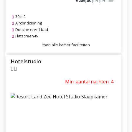
€286,00
per persoon
30 m2
Airconditioning
Douche en/of bad
Flatscreen-tv
toon alle kamer faciliteiten
Hotelstudio
Min. aantal nachten: 4