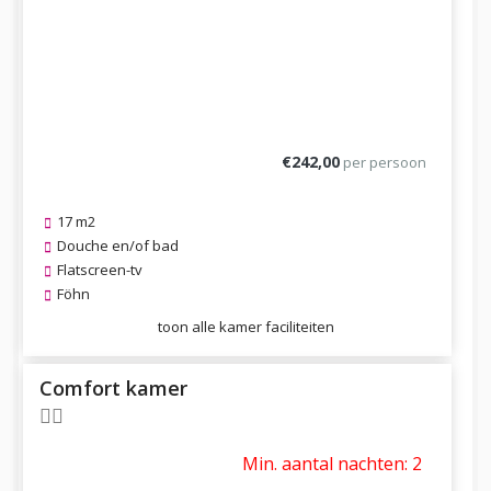
€242,00
per persoon
17 m2
Douche en/of bad
Flatscreen-tv
Föhn
toon alle kamer faciliteiten
Comfort kamer
Min. aantal nachten: 2