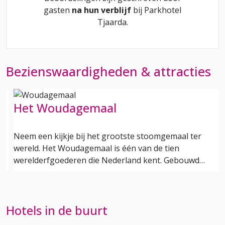
gasten
na hun verblijf
bij
Parkhotel
Tjaarda
.
Bezienswaardigheden & attracties
Landgoed de Eese
emaal ter
Landgoed de Eese is een uitgestrekt en af
tien
natuurgebied gelegen op het drielandenp
. Gebouwd…
Drenthe, Overijssel en Friesland. Dit…
Hotels in de buurt