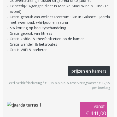
2x overnachting inclusief uitgebreid ontbijtbuffet
1x heerlijk 3-gangen diner in Marijke Muoi Wine & Dine (1e
avond)
Gratis gebruik van wellnesscentrum Skin in Balance Tjaarda
met zwembad, whirlpool en sauna
5% korting op beautybehandeling
Gratis gebruik van fitness
Gratis koffie- & theefaciliteiten op de kamer
Gratis wandel- & fietsroutes
Gratis WiFi & parkeren
prijzen en kamers
excl. verblijfsbelasting à € 3,15 p.p.p.n. & reserveringskosten € 12,95
per boeking
vanaf
€ 441,00