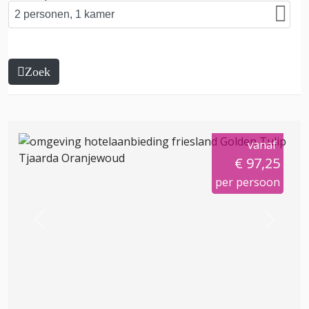
Zoek
vanaf
€ 97,25
per persoon
Previous
Next