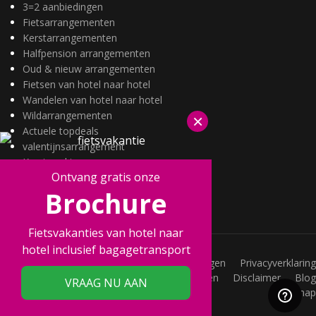
3=2 aanbiedingen
Fietsarrangementen
Kerstarrangementen
Halfpension arrangementen
Oud & nieuw arrangementen
Fietsen van hotel naar hotel
Wandelen van hotel naar hotel
Wildarrangementen
×
Actuele topdeals
valentijnsarrangement
Kerstmarkten
Ontvang gratis onze
Fietsvakanties
Brochure
Wandelvakanties
Fietsvakanties van hotel naar
hotel inclusief bagagetransport
Vacatures
Veelgestelde vragen
Privacyverklaring
Joint Promotions
Acties
Voorwaarden
Disclaimer
Blog
VRAAG NU AAN
Sitemap