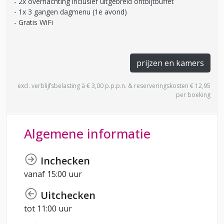
2x overnachting inclusief uitgebreid ontbijtbuffet
1x 3 gangen dagmenu (1e avond)
Gratis WiFi
prijzen en kamers
excl. verblijfsbelasting à € 3,00 p.p.p.n. & reserveringskosten € 12,95
per boeking
Algemene informatie
Inchecken
vanaf 15:00 uur
Uitchecken
tot 11:00 uur