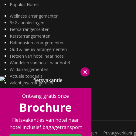
Populus Hotels
Wellness arrangementen
3=2 aanbiedingen
Fietsarrangementen
Kerstarrangementen
Halfpension arrangementen
Oud & nieuw arrangementen
Fietsen van hotel naar hotel
Wandelen van hotel naar hotel
Wildarrangementen
×
Actuele topdeals
valentijnsarrangement
Kerstmarkten
Ontvang gratis onze
Fietsvakanties
Brochure
Wandelvakanties
Fietsvakanties van hotel naar
hotel inclusief bagagetransport
Vacatures
Veelgestelde vragen
Privacyverklaring