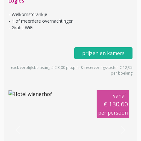
Logies
Welkomstdrankje
1 of meerdere overnachtingen
Gratis WiFi
prijzen en kamers
excl. verblijfsbelasting à € 3,00 p.p.p.n. & reserveringskosten € 12,95
per boeking
vanaf
€ 130,60
per persoon
Previous
Next