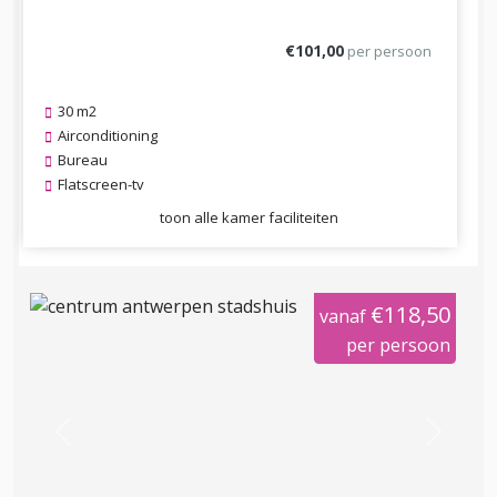
€101,00
per persoon
30 m2
Airconditioning
Bureau
Flatscreen-tv
toon alle kamer faciliteiten
€118,50
vanaf
per persoon
Previous
Next