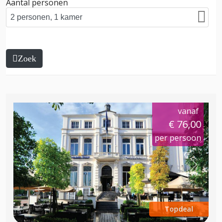
Aantal personen
Zoek
vanaf
€ 76,00
per persoon
Previous
Next
Topdeal