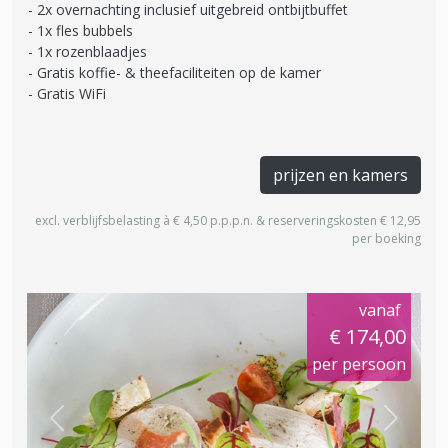
2x overnachting inclusief uitgebreid ontbijtbuffet
1x fles bubbels
1x rozenblaadjes
Gratis koffie- & theefaciliteiten op de kamer
Gratis WiFi
prijzen en kamers
excl. verblijfsbelasting à € 4,50 p.p.p.n. & reserveringskosten € 12,95
per boeking
vanaf
€ 174,00
per persoon
Previous
Next