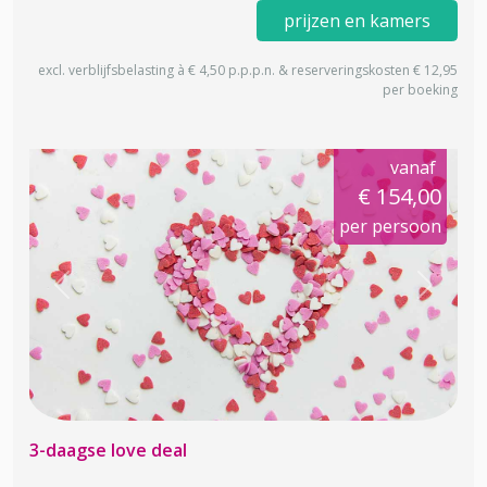
prijzen en kamers
excl. verblijfsbelasting à € 4,50 p.p.p.n. & reserveringskosten € 12,95
per boeking
vanaf
€ 154,00
per persoon
Previous
Next
3-daagse love deal