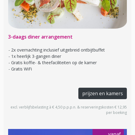
3-daags diner arrangement
2x overnachting inclusief uitgebreid ontbijtbuffet
1x heerlijk 3-gangen diner
Gratis koffie- & theefaciliteiten op de kamer
Gratis WiFi
prijzen en kamers
excl. verblijfsbelasting à € 4,50 p.p.p.n. & reserveringskosten € 12,95
per boeking
vanaf