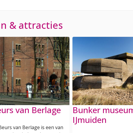
 & attracties
urs van Berlage
Bunker museu
IJmuiden
Beurs van Berlage is een van