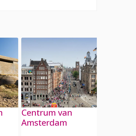
m
Centrum van
Circuit 
Amsterdam
Zandvo