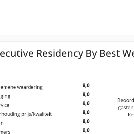
xecutive Residency By Best 
8,0
gemene waardering
8,0
gging
Beoord
9,0
rvice
gaste
8,0
rhouding prijs/kwaliteit
Re
8,0
en
9,0
mers