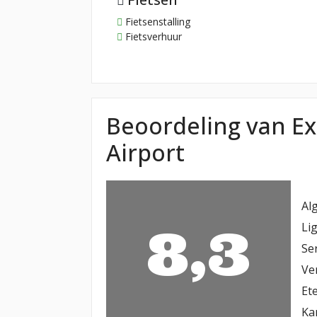
Fietsenstalling
Fietsverhuur
Beoordeling van E
Airport
Al
8,3
Li
Se
Ve
Et
Ka