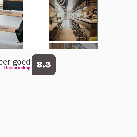
eer goed
8,3
1 beoordeling