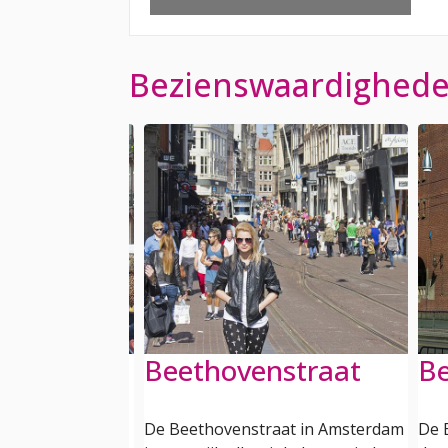
Bezienswaardigheden
yp markt
Beethovenstraat
Be
rkt in
De Beethovenstraat in Amsterdam
De 