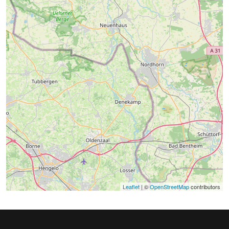
Leaflet
| ©
OpenStreetMap
contributors