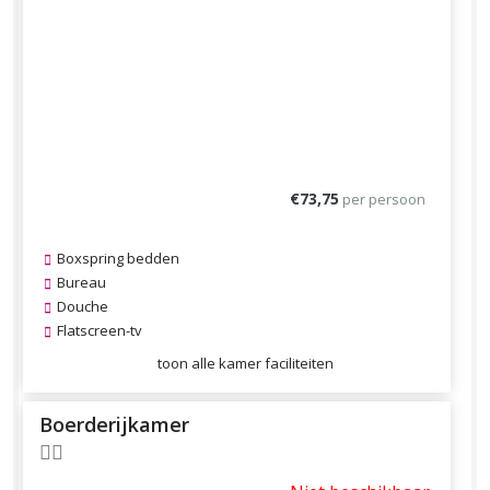
Previous
Next
€73,75
per persoon
Boxspring bedden
Bureau
Douche
Flatscreen-tv
toon alle kamer faciliteiten
Boerderijkamer