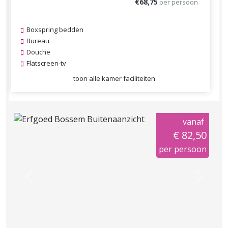
€68,75
per persoon
Boxspring bedden
Bureau
Douche
Flatscreen-tv
toon alle kamer faciliteiten
vanaf
€ 82,50
per persoon
Previous
Next