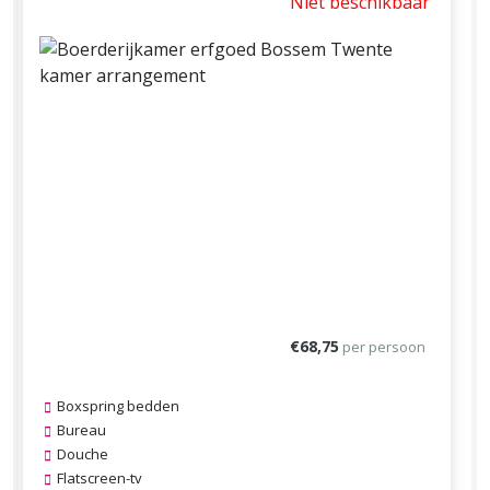
Niet beschikbaar
Previous
Next
€68,75
per persoon
Boxspring bedden
Bureau
Douche
Flatscreen-tv