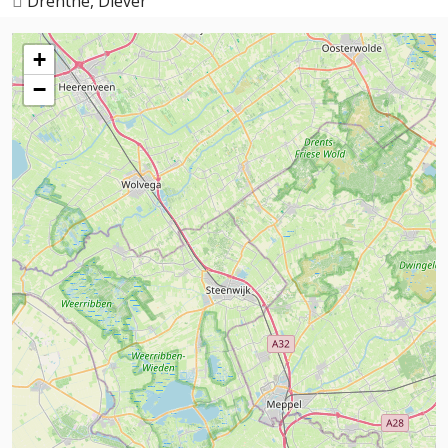
Drenthe, Diever
+
−