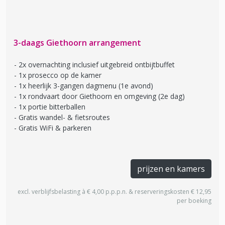
3-daags Giethoorn arrangement
2x overnachting inclusief uitgebreid ontbijtbuffet
1x prosecco op de kamer
1x heerlijk 3-gangen dagmenu (1e avond)
1x rondvaart door Giethoorn en omgeving (2e dag)
1x portie bitterballen
Gratis wandel- & fietsroutes
Gratis WiFi & parkeren
prijzen en kamers
excl. verblijfsbelasting à € 4,00 p.p.p.n. & reserveringskosten € 12,95
per boeking