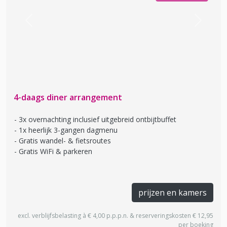
Previous
Next
4-daags diner arrangement
3x overnachting inclusief uitgebreid ontbijtbuffet
1x heerlijk 3-gangen dagmenu
Gratis wandel- & fietsroutes
Gratis WiFi & parkeren
prijzen en kamers
excl. verblijfsbelasting à € 4,00 p.p.p.n. & reserveringskosten € 12,95
per boeking