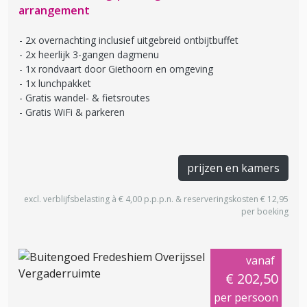
arrangement
2x overnachting inclusief uitgebreid ontbijtbuffet
2x heerlijk 3-gangen dagmenu
1x rondvaart door Giethoorn en omgeving
1x lunchpakket
Gratis wandel- & fietsroutes
Gratis WiFi & parkeren
prijzen en kamers
excl. verblijfsbelasting à € 4,00 p.p.p.n. & reserveringskosten € 12,95
per boeking
vanaf
€ 202,50
per persoon