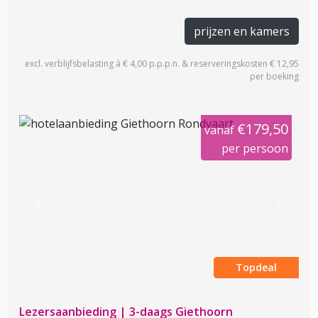
prijzen en kamers
excl. verblijfsbelasting à € 4,00 p.p.p.n. & reserveringskosten € 12,95
per boeking
€179,50
vanaf
per persoon
Previous
Next
Topdeal
Lezersaanbieding | 3-daags Giethoorn