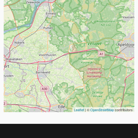
Leaflet
| ©
OpenStreetMap
contributors