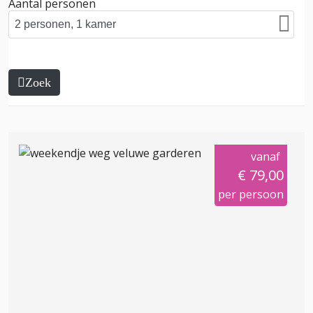
Aantal personen
Zoek
vanaf
€ 79,00
per persoon