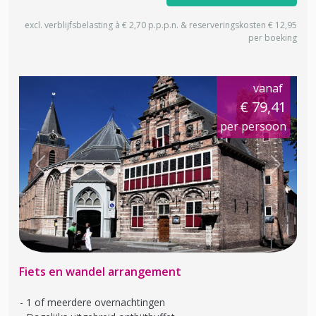
excl. verblijfsbelasting à € 2,70 p.p.p.n. & reserveringskosten € 12,95
per boeking
vanaf
€ 79,41
per persoon
Previous
Next
Fiets en wandel arrangement
1 of meerdere overnachtingen