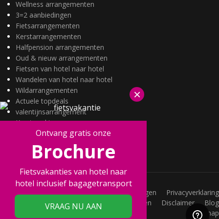
Wellness arrangementen
3=2 aanbiedingen
Fietsarrangementen
Kerstarrangementen
Halfpension arrangementen
Oud & nieuw arrangementen
Fietsen van hotel naar hotel
Wandelen van hotel naar hotel
Wildarrangementen
×
Actuele topdeals
valentijnsarrangement
Kerstmarkten
Ontvang gratis onze
Fietsvakanties
Brochure
Wandelvakanties
Fietsvakanties van hotel naar
hotel inclusief bagagetransport
Vacatures
Veelgestelde vragen
Privacyverklaring
Joint Promotions
Acties
Voorwaarden
Disclaimer
Blog
VRAAG NU AAN
Sitemap