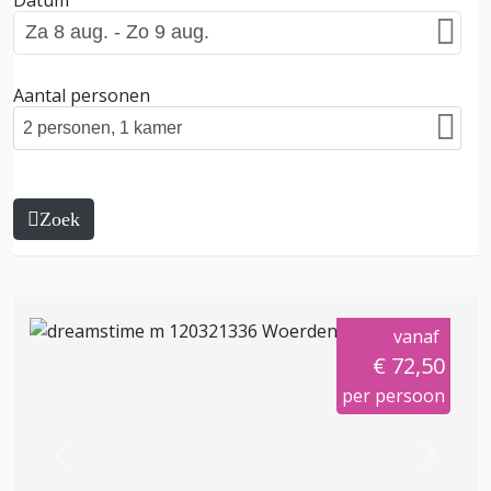
Aantal personen
Zoek
vanaf
€ 72,50
per persoon
Previous
Next