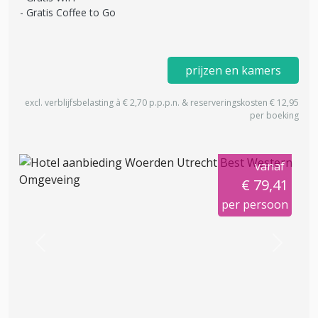
Gratis Coffee to Go
prijzen en kamers
excl. verblijfsbelasting à € 2,70 p.p.p.n. & reserveringskosten € 12,95
per boeking
vanaf
€ 79,41
per persoon
Previous
Next