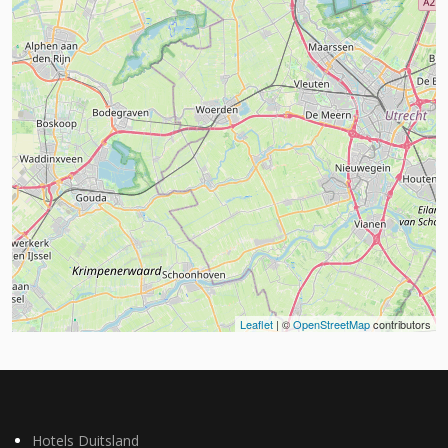
Leaflet
| ©
OpenStreetMap
contributors
Hotels Duitsland