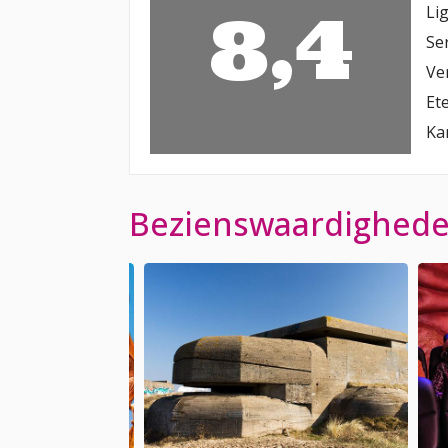
8,4
Li
Se
Ve
Et
Ka
Bezienswaardigheden