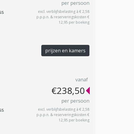
per persoon
ss
excl. verblijfsbelasting à € 2,58
p.p.p.n. & reserveringskosten €
12,95 per boeking
prijzen en kamers
vanaf
€238,50
per persoon
ss
excl. verblijfsbelasting à € 2,58
p.p.p.n. & reserveringskosten €
12,95 per boeking