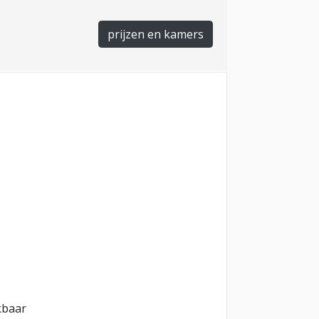
prijzen en kamers
kbaar