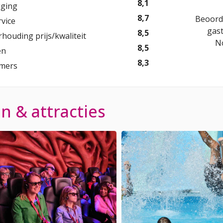
8,1
gging
8,7
Beoord
rvice
gas
8,5
rhouding prijs/kwaliteit
N
8,5
en
8,3
mers
 & attracties