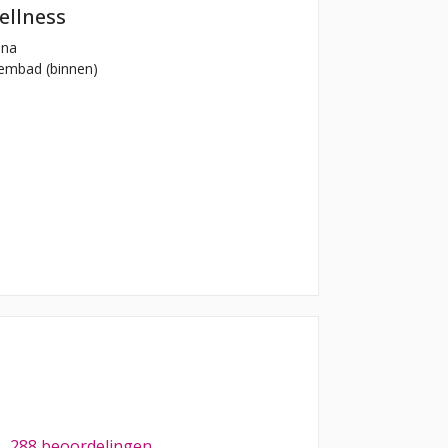
ellness
na
mbad (binnen)
288 beoordelingen