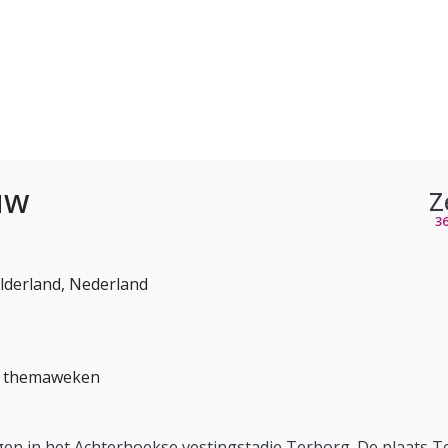
uw
Z
3
elderland, Nederland
e themaweken
en in het Achterhoekse vestingstadje Terborg. De plaats T