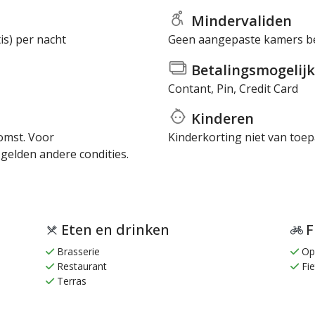
Mindervaliden
s) per nacht
Geen aangepaste kamers b
Betalingsmogelijk
Contant, Pin, Credit Card
Kinderen
omst. Voor
Kinderkorting niet van toep
elden andere condities.
Eten en drinken
F
Brasserie
Opl
Restaurant
Fie
Terras