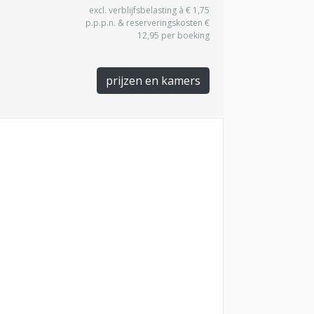
excl. verblijfsbelasting à € 1,75
p.p.p.n. & reserveringskosten €
12,95 per boeking
prijzen en kamers