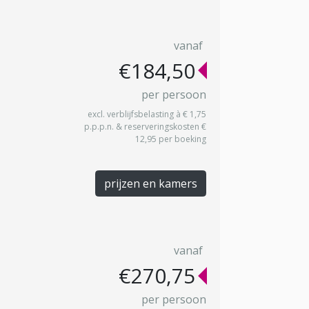
vanaf
€184,50
per persoon
excl. verblijfsbelasting à € 1,75
p.p.p.n. & reserveringskosten €
12,95 per boeking
prijzen en kamers
vanaf
€270,75
per persoon