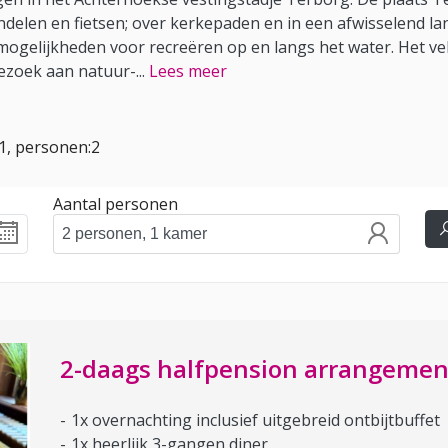
andelen en fietsen; over kerkepaden en in een afwisselend l
p mogelijkheden voor recreëren op en langs het water. Het ve
bezoek aan natuur-
...
Lees meer
:1, personen:2
Aantal personen
2-daags halfpension arrangemen
1x overnachting inclusief uitgebreid ontbijtbuffet
1x heerlijk 3-gangen diner