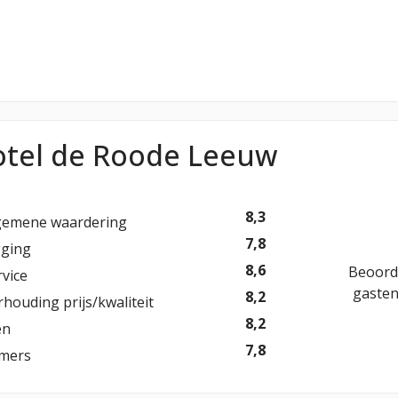
otel de Roode Leeuw
8,3
gemene waardering
7,8
gging
8,6
Beoord
rvice
gaste
8,2
rhouding prijs/kwaliteit
8,2
en
7,8
mers