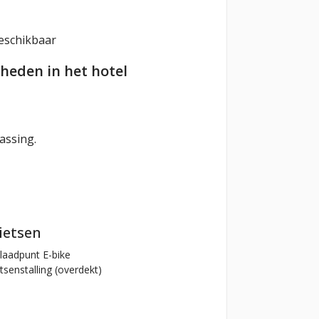
eschikbaar
heden in het hotel
assing.
ietsen
aadpunt E-bike
tsenstalling (overdekt)