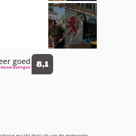
eer goed
8,1
6 beoordelingen
erborg maakt deel uit van de gemeente