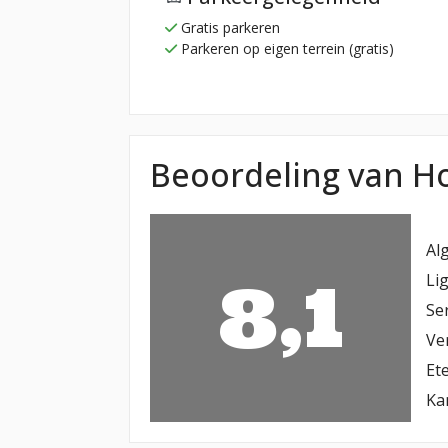
Gratis parkeren
Parkeren op eigen terrein (gratis)
Beoordeling van H
Al
8,1
Li
Se
Ve
Et
Ka