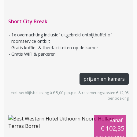
Short City Break
1x overnachting inclusief uitgebreid ontbijtbuffet of
roomservice ontbijt
Gratis koffie- & theefaciliteiten op de kamer
Gratis WiFi & parkeren
prijzen en kamers
excl. verblijfsbelasting à € 5,00 p.p.p.n. & reserveringskosten € 12,95
per boeking
vanaf
€ 102,35
per persoon