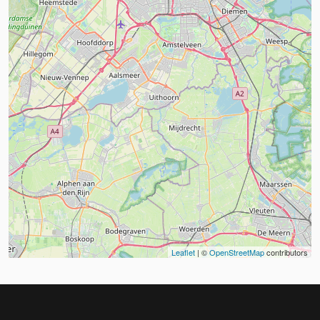
Leaflet
| ©
OpenStreetMap
contributors