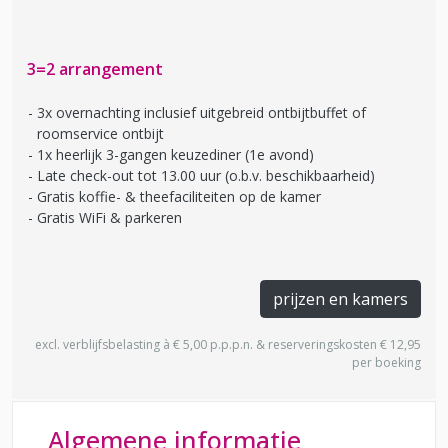
3=2 arrangement
3x overnachting inclusief uitgebreid ontbijtbuffet of
roomservice ontbijt
1x heerlijk 3-gangen keuzediner (1e avond)
Late check-out tot 13.00 uur (o.b.v. beschikbaarheid)
Gratis koffie- & theefaciliteiten op de kamer
Gratis WiFi & parkeren
prijzen en kamers
excl. verblijfsbelasting à € 5,00 p.p.p.n. & reserveringskosten € 12,95
per boeking
Algemene informatie