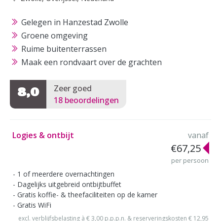
Gelegen in Hanzestad Zwolle
Groene omgeving
Ruime buitenterrassen
Maak een rondvaart over de grachten
Zeer goed
8,0
18 beoordelingen
Logies & ontbijt
vanaf
€67,25
per persoon
1 of meerdere overnachtingen
Dagelijks uitgebreid ontbijtbuffet
Gratis koffie- & theefaciliteiten op de kamer
Gratis WiFi
excl. verblijfsbelasting à € 3,00 p.p.p.n. & reserveringskosten € 12,95