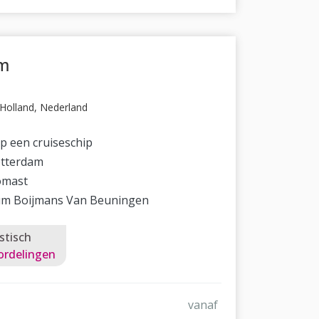
am
Holland, Nederland
p een cruiseschip
otterdam
omast
m Boijmans Van Beuningen
stisch
ordelingen
vanaf