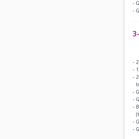
G
G
3
2
1
2
t
G
G
B
(
G
G