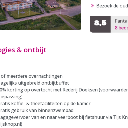
Bezoek de oud
Fanta
8,5
8 beo
ogies & ontbijt
 of meerdere overnachtingen
agelijks uitgebreid ontbijtbuffet
0% korting op overtocht met Rederij Doeksen (voorwaarde
oepassing)
ratis koffie- & theefaciliteiten op de kamer
ratis gebruik van binnenzwembad
agagevervoer van en naar veerboot bij fietshuur via Tijs K
tijsknop.nl)