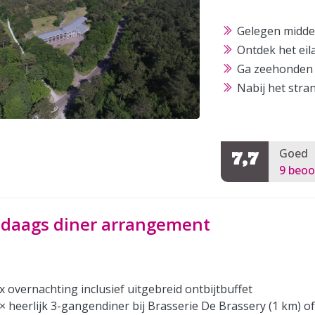
Gelegen midde
Ontdek het eil
Ga zeehonden 
Nabij het stra
Goed
7,7
9 beoo
-daags diner arrangement
x overnachting inclusief uitgebreid ontbijtbuffet
× heerlijk 3-gangendiner bij Brasserie De Brassery (1 km) o