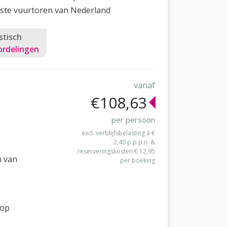
ste vuurtoren van Nederland
stisch
ordelingen
vanaf
€108,63
per persoon
excl. verblijfsbelasting à €
2,40 p.p.p.n. &
reserveringskosten € 12,95
n van
per boeking
nop