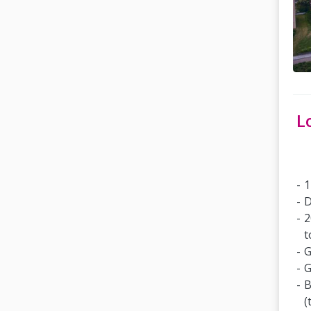
L
1
D
2
t
G
G
B
(