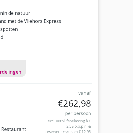
nin de natuur
and met de Vliehors Express
spotten
nd
rdelingen
vanaf
€262,98
per persoon
excl. verblijfsbelasting à €
2,58 p.p.p.n. &
f Restaurant
reserveringskosten € 12,95