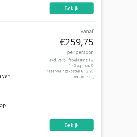
Bekijk
vanaf
€259,75
per persoon
excl. verblijfsbelasting à €
2,40 p.p.p.n. &
reserveringskosten € 12,95
n van
per boeking
nop
Bekijk