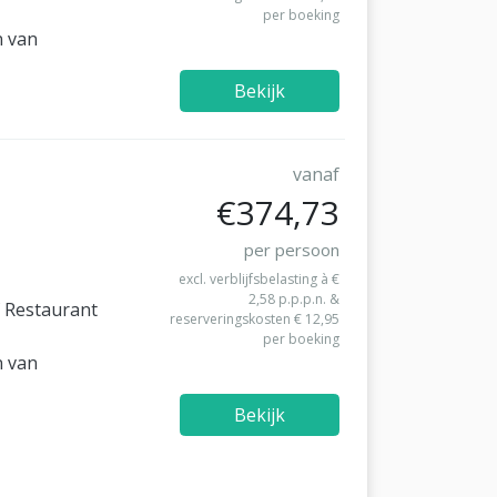
per boeking
n van
Bekijk
vanaf
€374,73
per persoon
excl. verblijfsbelasting à €
2,58 p.p.p.n. &
f Restaurant
reserveringskosten € 12,95
per boeking
n van
Bekijk