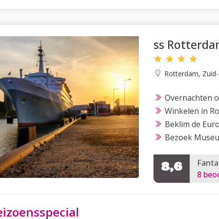
ss Rotterd
Rotterdam, Zuid-
Overnachten o
Winkelen in R
Beklim de Eur
Bezoek Museu
Fanta
8,6
8 beo
eizoensspecial