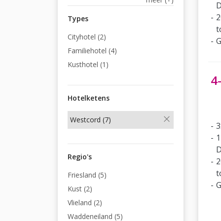
D
2
Types
t
Cityhotel (2)
G
Familiehotel (4)
Kusthotel (1)
4
Hotelketens
Westcord (7)
3
1
D
Regio's
2
t
Friesland (5)
G
Kust (2)
Vlieland (2)
Waddeneiland (5)