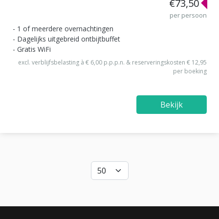
€73,50
per persoon
1 of meerdere overnachtingen
Dagelijks uitgebreid ontbijtbuffet
Gratis WiFi
excl. verblijfsbelasting à € 6,00 p.p.p.n. & reserveringskosten € 12,95
per boeking
Bekijk