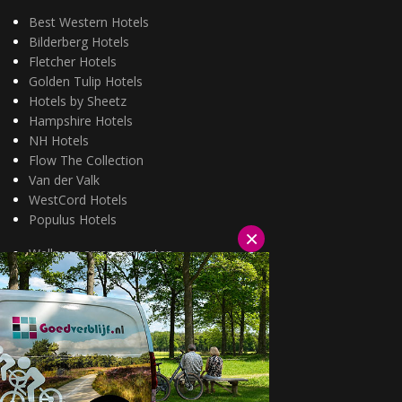
Best Western Hotels
Bilderberg Hotels
Fletcher Hotels
Golden Tulip Hotels
Hotels by Sheetz
Hampshire Hotels
NH Hotels
Flow The Collection
Van der Valk
WestCord Hotels
Populus Hotels
×
Wellness arrangementen
3=2 aanbiedingen
Fietsarrangementen
Kerstarrangementen
Halfpension arrangementen
Oud & nieuw arrangementen
Fietsen van hotel naar hotel
Wandelen van hotel naar hotel