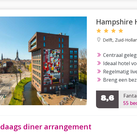
Hampshire H
Delft, Zuid-Holla
Centraal gele
Ideaal hotel v
Regelmatig li
Breng een bez
Fanta
8,6
55 be
-daags diner arrangement