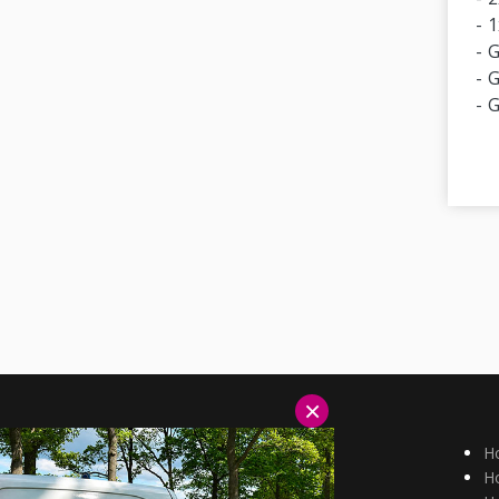
1
G
G
G
×
Hotels Duitsland
H
Hotels België
Ho