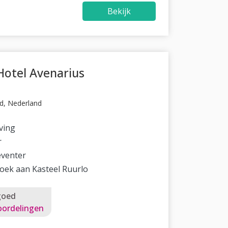
Bekijk
otel Avenarius
d, Nederland
ving
r
eventer
oek aan Kasteel Ruurlo
goed
oordelingen