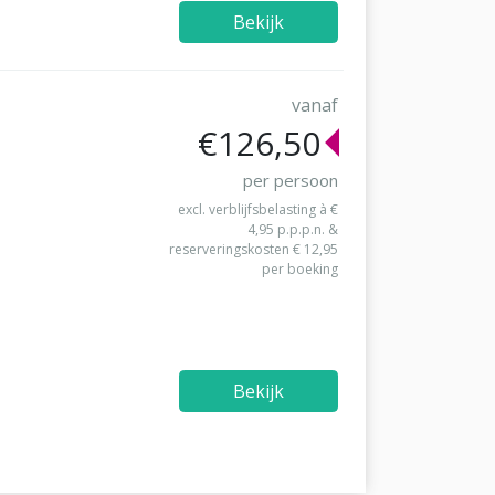
Bekijk
vanaf
€126,50
per persoon
excl. verblijfsbelasting à €
4,95 p.p.p.n. &
reserveringskosten € 12,95
per boeking
Bekijk