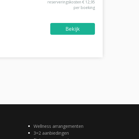
reserveringskosten € 12,95
per boeking
Bekijk
Wellness arrangementen
3=2 aanbiedingen