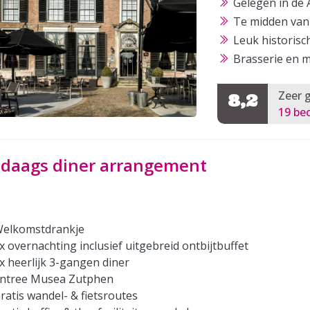
Gelegen in de
Te midden van
Leuk historisc
Brasserie en m
Zeer 
8,2
19 be
-daags diner arrangement
elkomstdrankje
x overnachting inclusief uitgebreid ontbijtbuffet
x heerlijk 3-gangen diner
ntree Musea Zutphen
ratis wandel- & fietsroutes