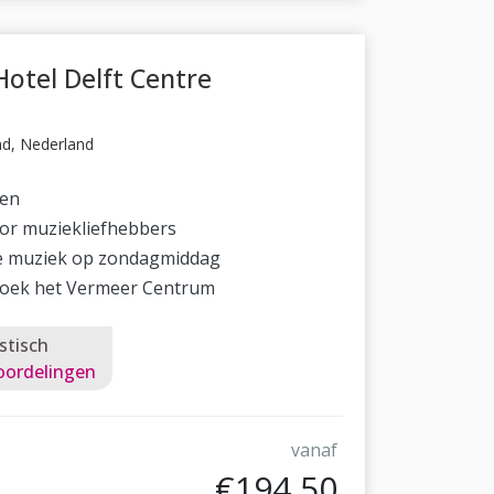
otel Delft Centre
nd, Nederland
gen
oor muziekliefhebbers
ve muziek op zondagmiddag
oek het Vermeer Centrum
stisch
oordelingen
vanaf
€194,50