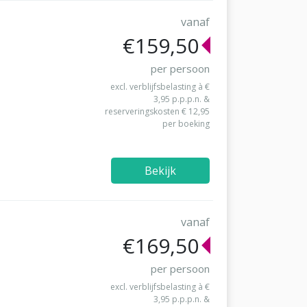
vanaf
€159,50
per persoon
excl. verblijfsbelasting à €
3,95 p.p.p.n. &
reserveringskosten € 12,95
per boeking
Bekijk
vanaf
€169,50
per persoon
excl. verblijfsbelasting à €
3,95 p.p.p.n. &