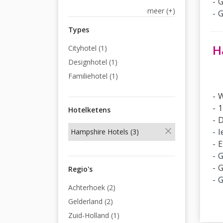
G
meer (+)
G
Types
H
Cityhotel (1)
Designhotel (1)
Familiehotel (1)
W
1
Hotelketens
D
I
Hampshire Hotels (3)
E
G
G
Regio's
G
Achterhoek (2)
Gelderland (2)
Zuid-Holland (1)