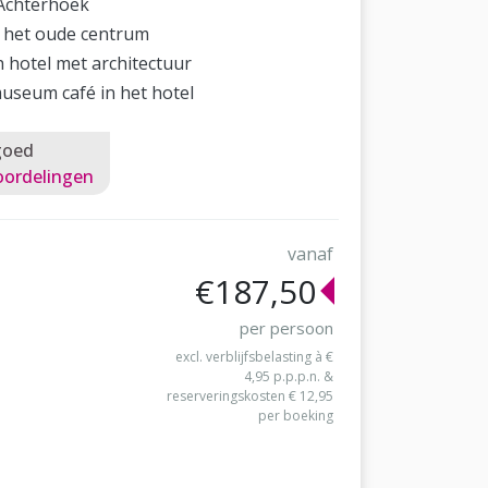
 Achterhoek
 het oude centrum
h hotel met architectuur
useum café in het hotel
goed
oordelingen
vanaf
€187,50
per persoon
excl. verblijfsbelasting à €
4,95 p.p.p.n. &
reserveringskosten € 12,95
per boeking