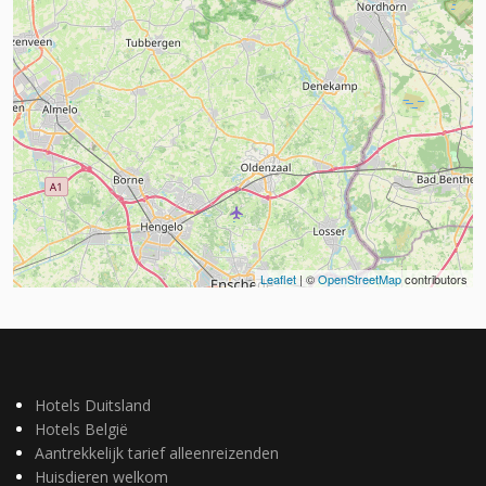
Leaflet
| ©
OpenStreetMap
contributors
Hotels Duitsland
Hotels België
Aantrekkelijk tarief alleenreizenden
Huisdieren welkom